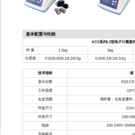
基本配置与性能
ACS系列L3型电子计重案
秤 量
1.5kg
3kg
分度值
0.02/0.05/0.1/0.2/0.5g
0.05/0.1/0.2/0.5/1g
技术指标
描
显示位数
6位LCD
工作温度
-10
去皮范围
满秤量，当有皮重时
秤盘尺寸
215
外形尺寸
230×2
电源
100-240V~50
充电电流
0