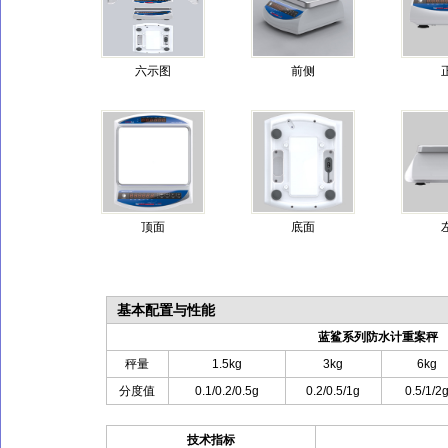
六示图
前侧
顶面
底面
基本配置与性能
蓝鲨系列防水计重案秤
秤量
1.5kg
3kg
6kg
分度值
0.1/0.2/0.5g
0.2/0.5/1g
0.5/1/2
技术指标